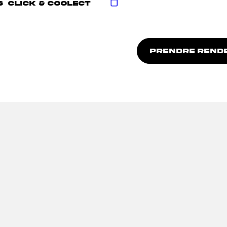
S
CLICK & COOLECT
PRENDRE REND