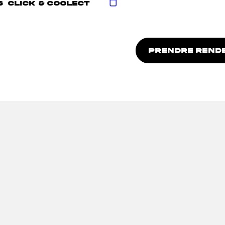
S
CLICK & COOLECT
PRENDRE REND