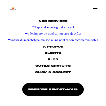
NOS SERVICES
Reprendre un logiciel existant
LE COOL IT BLOG
Développer un outil sur mesure de A à Z
Passer d’un prototype maison à une application commercialisable
Le blog qui rend
A PROPOS
CLIENTS
l’informatique plus claire et
BLOG
OUTILS GRATUITS
plus cool
CLICK & COOLECT
PRENDRE RENDEZ-VOUS