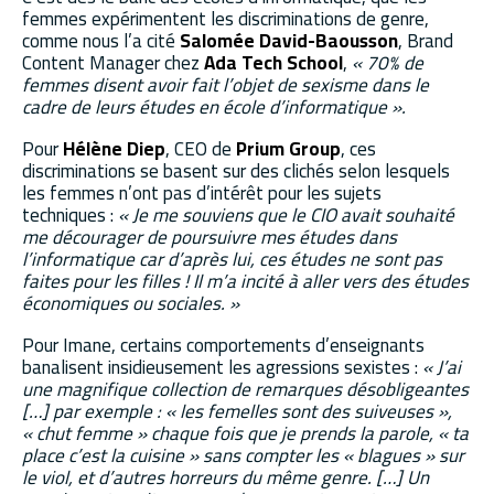
femmes expérimentent les discriminations de genre,
comme nous l’a cité
Salomée David-Baousson
, Brand
Content Manager chez
Ada Tech School
,
« 70% de
femmes disent avoir fait l’objet de sexisme dans le
cadre de leurs études en école d’informatique ».
Pour
Hélène Diep
, CEO de
Prium Group
, ces
discriminations se basent sur des clichés selon lesquels
les femmes n’ont pas d’intérêt pour les sujets
techniques :
« Je me souviens que le CIO avait souhaité
me décourager de poursuivre mes études dans
l’informatique car d’après lui, ces études ne sont pas
faites pour les filles ! Il m’a incité à aller vers des études
économiques ou sociales. »
Pour Imane, certains comportements d’enseignants
banalisent insidieusement les agressions sexistes :
« J’ai
une magnifique collection de remarques désobligeantes
[…] par exemple : « les femelles sont des suiveuses »,
« chut femme » chaque fois que je prends la parole, « ta
place c’est la cuisine » sans compter les « blagues » sur
le viol, et d’autres horreurs du même genre. […] Un