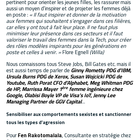
pertinent pour orienter les jeunes filles, les rassurer mais
aussi un moyen d’inspirer et de projeter les femmes déjà
en poste :
« Il faut inspirer et donner de la motivation
aux femmes qui souhaitent s’engager dans ces filières,
car elles y ont tout à fait leur place. Il ne faut plus
minimiser leur présence dans ces secteurs et il faut
valoriser le travail des femmes dans la Tech, pour créer
des rôles modèles inspirants pour les générations en
poste et celles à venir. »
Flore Egnell
(Willa)
Nous connaissons tous Steve Jobs, Bill Gates etc. mais il
est aussi temps de parler de
Ginny Rometty PDG d’IBM,
Ursula Burns PDG de Xerox, Susan Wojcicki PDG de
Youtube, Ruth Porat CFO d’Alphabet, Meg Whitman PDG
ère
de HP, Marrissa Mayer 1
femme ingénieure chez
Google, Olabisi Boyle VP de Visa’s IoT, Jenny Lee
Managing Partner de GGV Capital
…
Sensibiliser aux comportements sexistes et sanctionner
tous les types d’agression
Pour
Fen Rakotomalala
, Consultante en stratégie chez