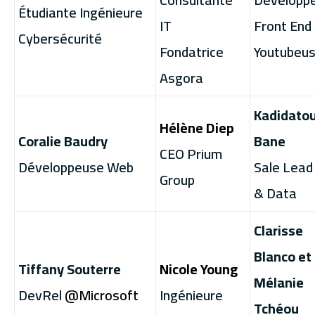
Étudiante Ingénieure
IT
Front End
Cybersécurité
Fondatrice
Youtubeu
Asgora
Kadidato
Hélène Diep
Coralie Baudry
Bane
CEO Prium
Développeuse Web
Sale Lead
Group
& Data
Clarisse
Blanco et
Tiffany Souterre
Nicole Young
Mélanie
DevRel
@Microsoft
Ingénieure
Tchéou