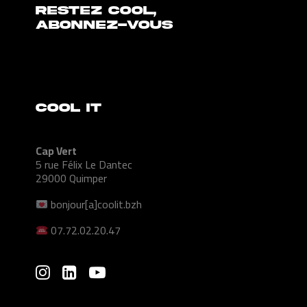
Restez cool,
abonnez-vous
COOL IT
Cap Vert
5 rue Félix Le Dantec
29000 Quimper
bonjour[a]coolit.bzh
07.72.02.20.47