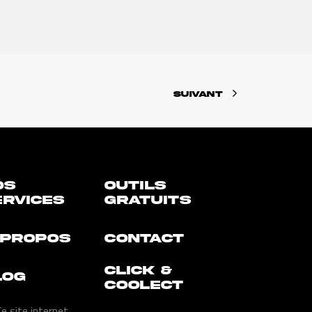
SUIVANT
OS
Outils
ERVICES
gratuits
 PROPOS
CONTACT
Click &
LOG
Coolect
e site internet