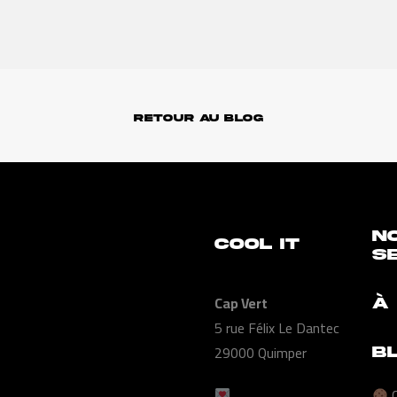
RETOUR AU BLOG
N
COOL IT
S
Cap Vert
À
5 rue Félix Le Dantec
29000 Quimper
B
C