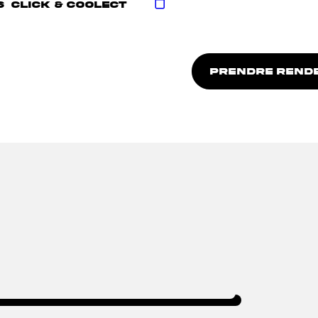
S
CLICK & COOLECT
PRENDRE REND