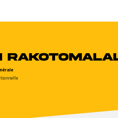
n Rakotomala
énérale
tionnelle